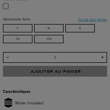
selected
Sélectionner Taille:
Guide des tailles
P
M
G
TG
TTG
Sélectionnez la quantité :
AJOUTER AU PANIER
Caractéristiques
Winter Insulated