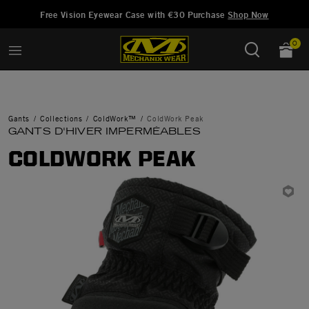
Ajouté à
Gérer la liste d'envies
Free Vision Eyewear Case with €30 Purchase
Shop Now
0
Gants
Collections
ColdWork™
ColdWork Peak
GANTS D'HIVER IMPERMÉABLES
COLDWORK PEAK