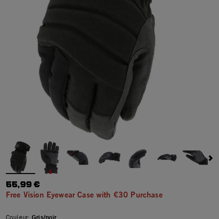
55,99 €
Free Vision Eyewear Case with €30 Purchase
Couleur:
Gris/noir