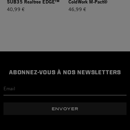
SUB35 Realtree EDGE™
ColdWork M-Pact®
40,99 €
46,99 €
ABONNEZ-VOUS À NOS NEWSLETTERS
ENVOYER