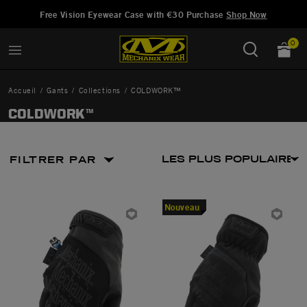
Ajouté à
Gérer la liste d'envies
Free Vision Eyewear Case with €30 Purchase
Shop Now
0
Accueil
Gants
Collections
COLDWORK™
COLDWORK™
FILTRER PAR
Nouveau