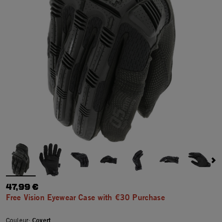
47,99 €
Free Vision Eyewear Case with €30 Purchase
Couleur:
Covert