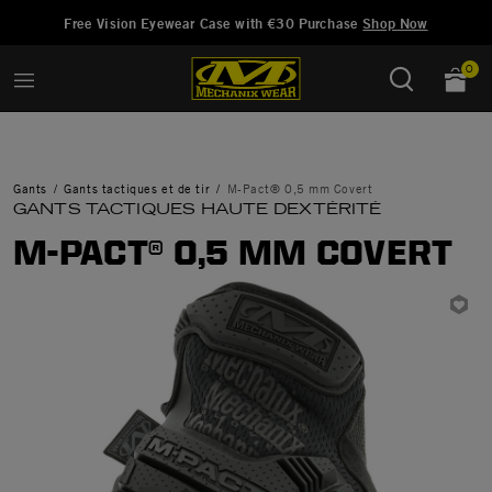
Ajouté à
Gérer la liste d'envies
Free Vision Eyewear Case with €30 Purchase
Shop Now
0
Gants
Gants tactiques et de tir
M-Pact® 0,5 mm Covert
GANTS TACTIQUES HAUTE DEXTÉRITÉ
M-PACT® 0,5 MM COVERT