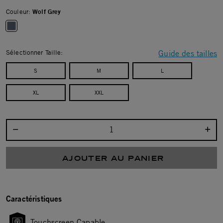
Couleur:
Wolf Grey
selected
Sélectionner Taille:
Guide des tailles
S
M
L
XL
XXL
Sélectionnez la quantité :
AJOUTER AU PANIER
Caractéristiques
Touchscreen Capable