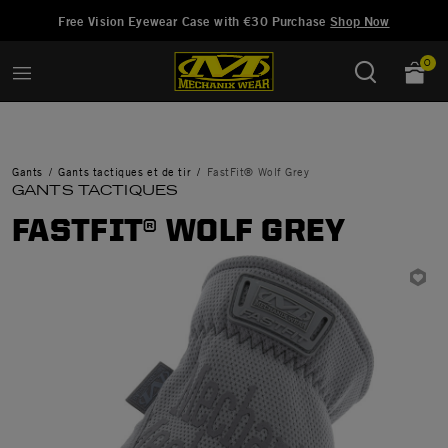
Ajouté à
Gérer la liste d'envies
Free Vision Eyewear Case with €30 Purchase
Shop Now
0
Gants
Gants tactiques et de tir
FastFit® Wolf Grey
GANTS TACTIQUES
FASTFIT® WOLF GREY