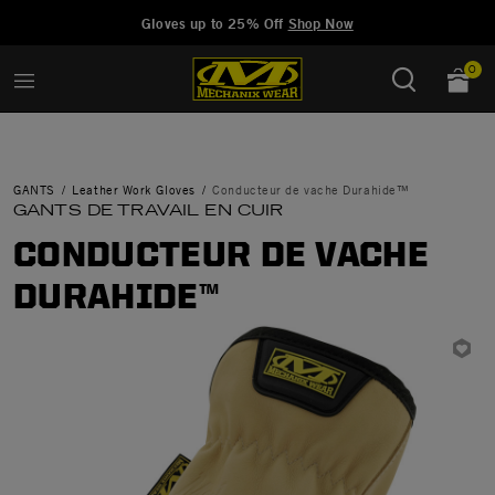
Added to
Manage Wishlist
Gloves up to 25% Off
Shop Now
0
GANTS
Leather Work Gloves
Conducteur de vache Durahide™
GANTS DE TRAVAIL EN CUIR
CONDUCTEUR DE VACHE
DURAHIDE™