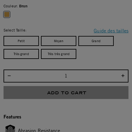
Couleur:
Brun
selected
Select Taille:
Guide des tailles
Petit
Moyen
Grand
Très grand
Très très grand
Select quantity:
ADD TO CART
Features
Abrasion Resistance