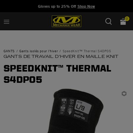
Added to
Manage Wishlist
Gloves up to 25% Off
Shop Now
0
GANTS
Gants isolés pour l'hiver
SpeedKnit™ Thermal S4DP05
GANTS DE TRAVAIL D’HIVER EN MAILLE KNIT
SPEEDKNIT™ THERMAL
S4DP05