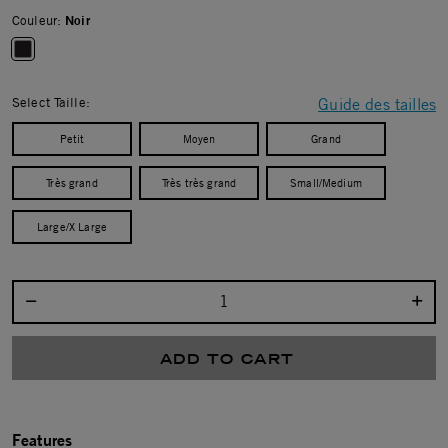
Couleur:
Noir
selected
Select Taille:
Guide des tailles
Petit
Moyen
Grand
Très grand
Très très grand
Small/Medium
Large/X Large
Select quantity:
ADD TO CART
Features