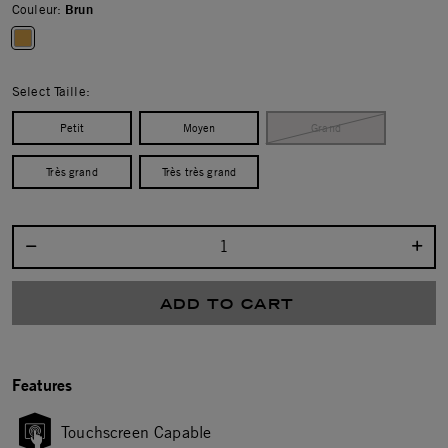
Couleur:
Brun
selected
Select Taille:
Petit
Moyen
Grand
Très grand
Très très grand
Select quantity:
ADD TO CART
Features
Touchscreen Capable