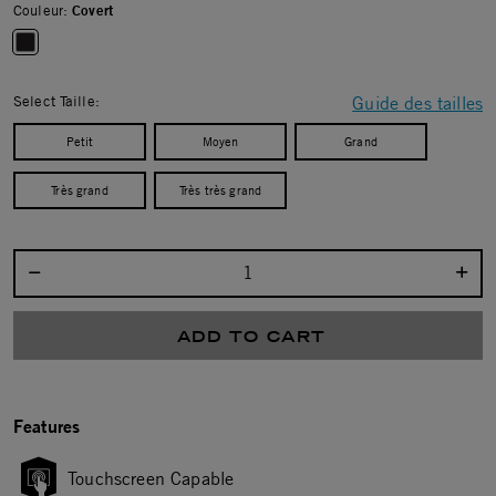
Couleur:
Covert
selected
Select Taille:
Guide des tailles
Petit
Moyen
Grand
Très grand
Très très grand
Select quantity:
ADD TO CART
Features
Touchscreen Capable