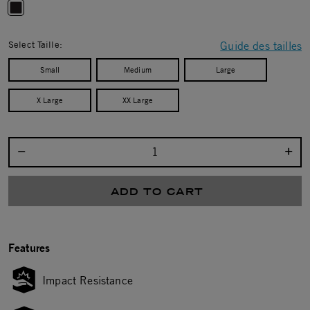
selected
Select Taille:
Guide des tailles
Small
Medium
Large
X Large
XX Large
Select quantity:
ADD TO CART
Features
Impact Resistance