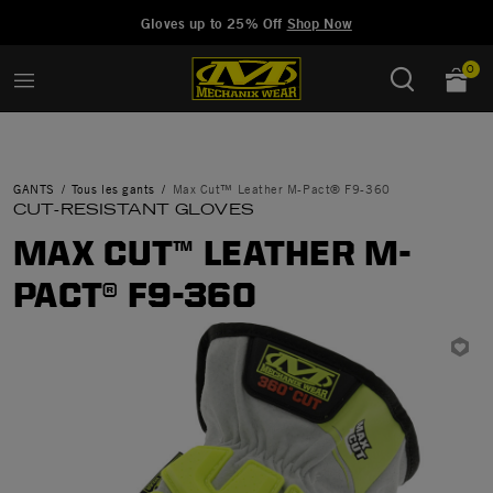
Added to
Manage Wishlist
Gloves up to 25% Off
Shop Now
0
GANTS
Tous les gants
Max Cut™ Leather M-Pact® F9-360
CUT-RESISTANT GLOVES
MAX CUT™ LEATHER M-
PACT® F9-360