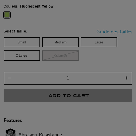
Couleur:
Fluorescent Yellow
selected
Select Taille:
Guide des tailles
Small
Medium
Large
X Large
XX Large
Select quantity:
ADD TO CART
Features
Abrasion Resistance