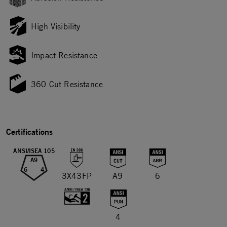
High Visibility
Impact Resistance
360 Cut Resistance
Certifications
ANSI/ISEA 105
A9
6
4
3X43FP
A9
6
4