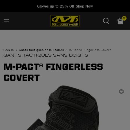
Added to
Manage Wishlist
Gloves up to 25% Off
Shop Now
0
GANTS
Gants tactiques et militaires
M-Pact® Fingerless Covert
GANTS TACTIQUES SANS DOIGTS
M-PACT® FINGERLESS
COVERT