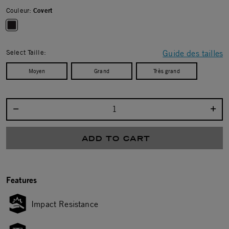
Couleur:
Covert
selected
Select Taille:
Guide des tailles
Moyen
Grand
Très grand
Select quantity:
ADD TO CART
Features
Impact Resistance