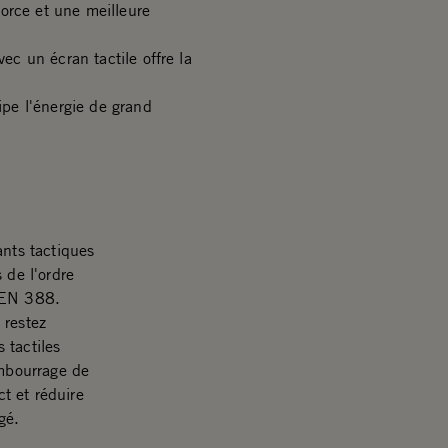
orce et une meilleure
c un écran tactile offre la
pe l'énergie de grand
ants tactiques
 de l'ordre
e EN 388.
 restez
 tactiles
mbourrage de
t et réduire
gé.