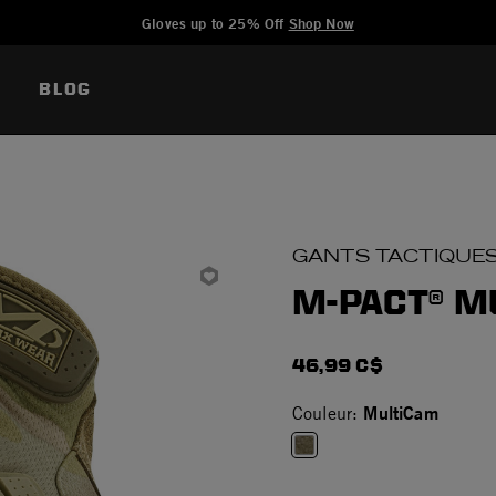
Added to
Manage Wishlist
Gloves up to 25% Off
Shop Now
BLOG
GANTS TACTIQUES
M-PACT® M
46,99 C$
MultiCam
Couleur:
selected