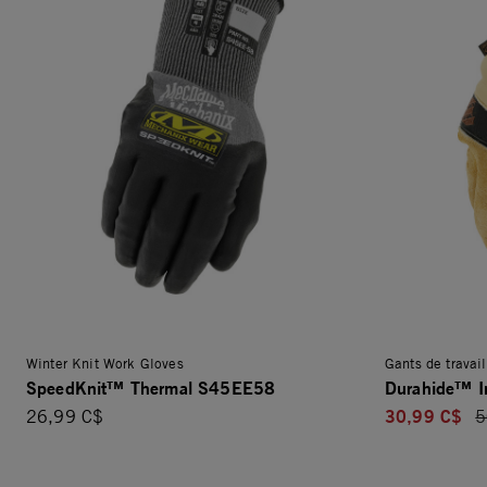
Winter Knit Work Gloves
Gants de travail
SpeedKnit™ Thermal S45EE58
Durahide™ In
30,99 C$
26,99 C$
P
5