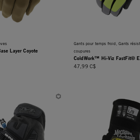
oves
Gants pour temps froid, Gants résis
ase Layer Coyote
coupures
ColdWork™ Hi-Viz FastFit® 
47,99 C$