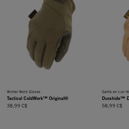
Winter Work Gloves
Gants en cuir r
Tactical ColdWork™ Original®
Durahide™ D
38,99 C$
58,99 C$