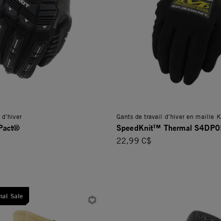
 d’hiver
Gants de travail d’hiver en maille K
Pact®
SpeedKnit™ Thermal S4DP0
22,99 C$
nal Sale