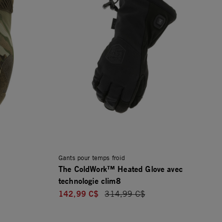
Gants pour temps froid
The ColdWork™ Heated Glove avec
technologie clim8
142,99 C$
Price reduced from
314,99 C$