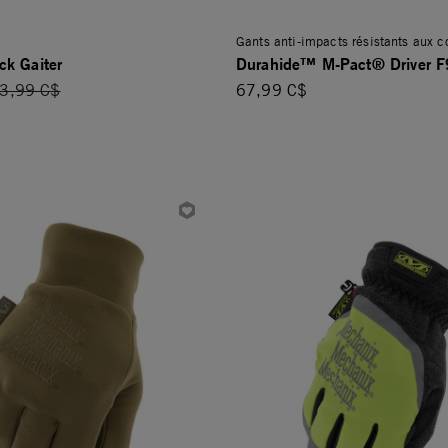
Gants anti-impacts résistants aux 
k Gaiter
Durahide™ M-Pact® Driver 
rice reduced from
3,99 C$
67,99 C$