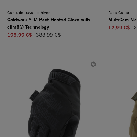
Gants de travail d’hiver
Face Gaiter
Coldwork™ M-Pact Heated Glove with
MultiCam Nec
clim8® Technology
12,99 C$
P
2
195,99 C$
Price reduced from
388,99 C$