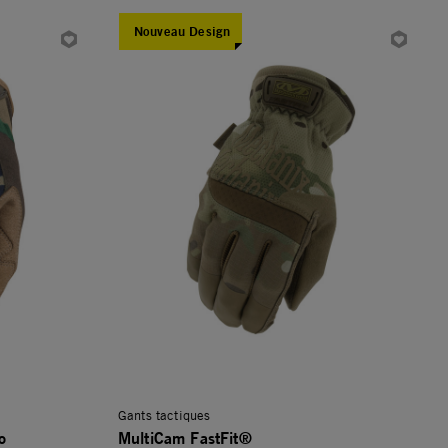
Nouveau Design
Gants tactiques
o
MultiCam FastFit®