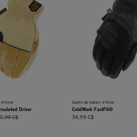
 d’hiver
Gants de travail d’hiver
sulated Driver
ColdWork FastFit®
rice reduced from
0,99 C$
34,99 C$