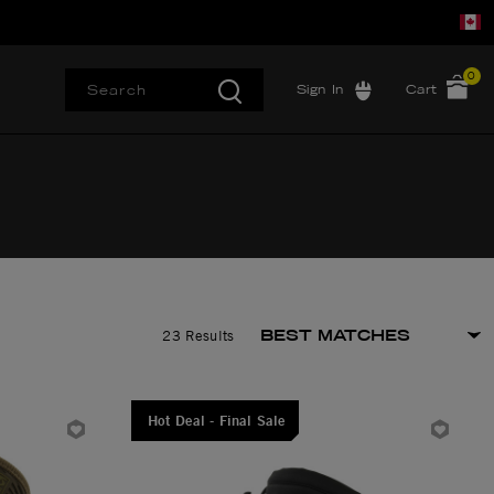
0
Sign In
Cart
23 Results
Hot Deal - Final Sale