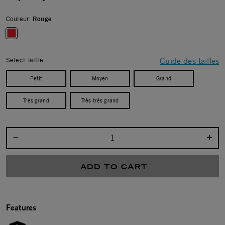
Couleur:
Rouge
selected
Select Taille:
Guide des tailles
Petit
Moyen
Grand
Très grand
Très très grand
Select quantity:
ADD TO CART
Features