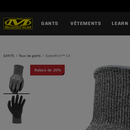
GANTS
VÊTEMENTS
LEARN
GANTS
Tous les gants
SpeedKnit™ C3
Rabais de 20%