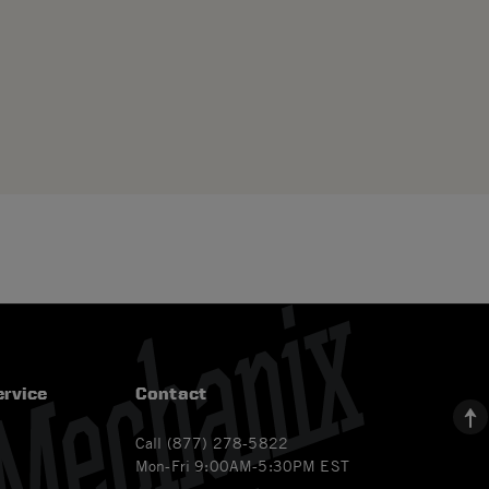
rvice
Contact
Call (877) 278-5822
Mon-Fri 9:00AM-5:30PM EST