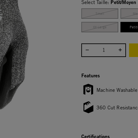
Petit/Moyen
Select Taille:
Small
Me
XX Large
Peti
Select quantity:
Features
Machine Washable
360 Cut Resistanc
Certifications