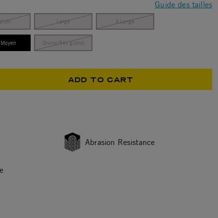
Guide des tailles
dium
Large
X Large
t/Moyen
Grand/Très grand
selected
ADD TO CART
Abrasion Resistance
e