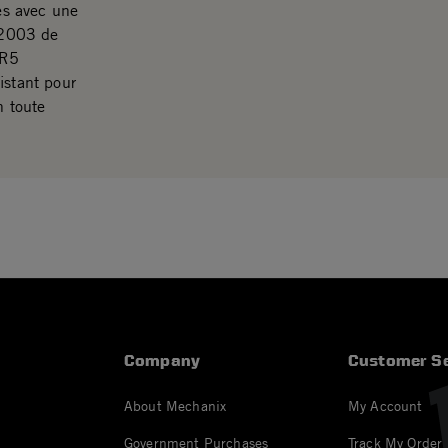
ves avec une
 2003 de
CR5
istant pour
n toute
Company
Customer Se
About Mechanix
My Account
Government Purchases
Track My Order