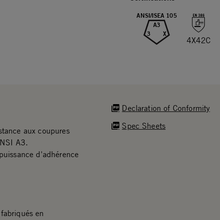
ANSI/ISEA 105
A3
3
X
4X42C
Declaration of Conformity
Spec Sheets
istance aux coupures
ANSI A3.
 puissance d'adhérence
fabriqués en