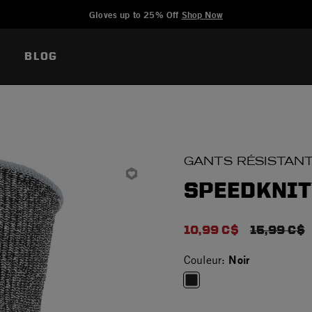
Added to
Manage Wishlist
Gloves up to 25% Off
Shop Now
BLOG
GANTS RÉSISTAN
SPEEDKNIT
10,99 C$
PRICE RE
15,99 C$
Noir
Couleur:
selected