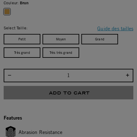
Couleur:
Brun
selected
Select Taille:
Guide des tailles
Petit
Moyen
Grand
Très grand
Très très grand
Select quantity:
ADD TO CART
Features
Abrasion Resistance