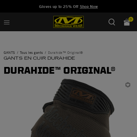
Added to
Manage Wishlist
Gloves up to 25% Off
Shop Now
0
GANTS
Tous les gants
Durahide™ Original®
GANTS EN CUIR DURAHIDE
DURAHIDE™ ORIGINAL®