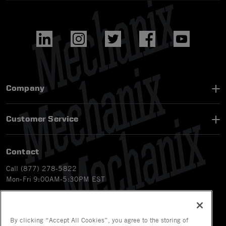
Company
Customer Service
Contact
Call (877) 278-5822
Mon-Fri 9:00AM-5:30PM EST
Email
customerservice-ca@mechanix.com
Chat Live
By clicking “Accept All Cookies”, you agree to the storing of