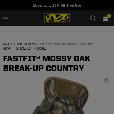
Added to
Manage Wishlist
Gloves up to 25% Off
Shop Now
0
GANTS
Tous les gants
FastFit® Mossy Oak Break-Up Country
GANTS DE CHASSE
FASTFIT® MOSSY OAK
BREAK-UP COUNTRY