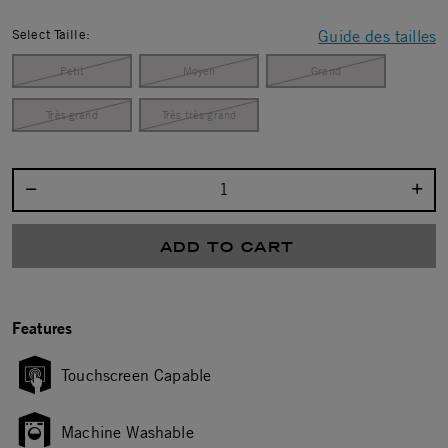
Select Taille:
Guide des tailles
Petit
Moyen
Grand
Très grand
Très très grand
Select quantity:
ADD TO CART
Features
Touchscreen Capable
Machine Washable