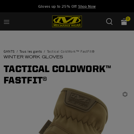
Added to
Manage Wishlist
Gloves up to 25% Off
Shop Now
0
GANTS
Tous les gants
Tactical ColdWork™ FastFit®
WINTER WORK GLOVES
TACTICAL COLDWORK™
FASTFIT®