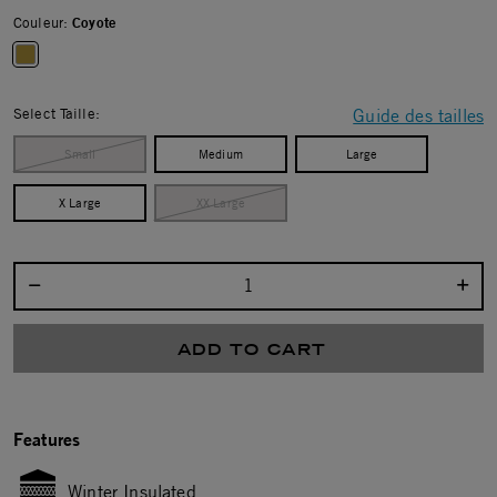
Couleur:
Coyote
selected
Select Taille:
Guide des tailles
Small
Medium
Large
X Large
XX Large
Select quantity:
ADD TO CART
Features
Winter Insulated