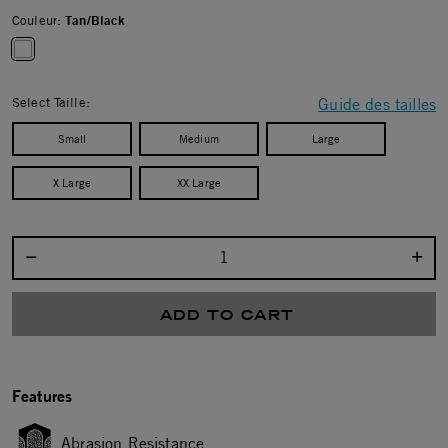
Couleur:
Tan/Black
selected
Select Taille:
Guide des tailles
Small
Medium
Large
X Large
XX Large
Select quantity:
ADD TO CART
Features
Abrasion Resistance