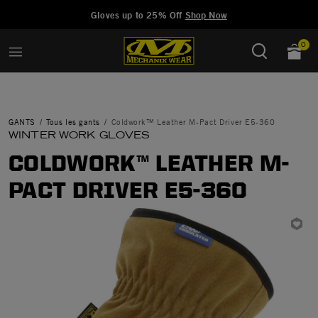
Added to
Manage Wishlist
Gloves up to 25% Off
Shop Now
0
GANTS
Tous les gants
Coldwork™ Leather M-Pact Driver E5-360
WINTER WORK GLOVES
COLDWORK™ LEATHER M-
PACT DRIVER E5-360