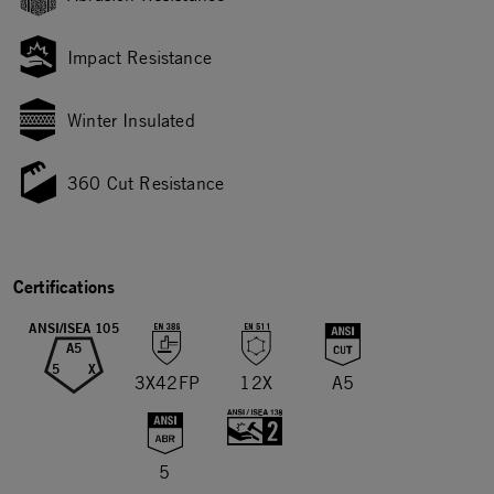
Impact Resistance
Winter Insulated
360 Cut Resistance
Certifications
ANSI/ISEA 105
A5
5
X
3X42FP
12X
A5
5