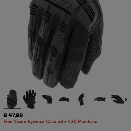
€ 47,99
Free Vision Eyewear Case with €30 Purchase