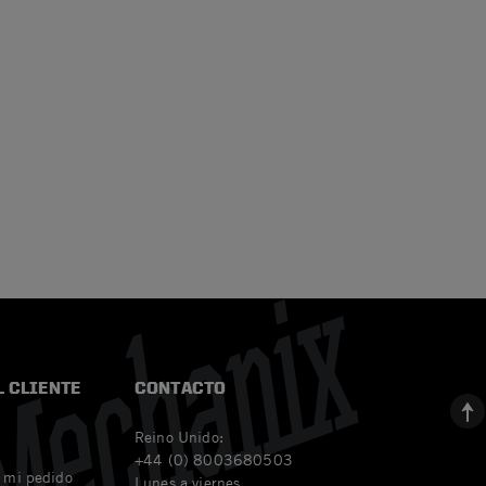
L CLIENTE
CONTACTO
Reino Unido:
+44 (0) 8003680503
 mi pedido
Lunes a viernes,