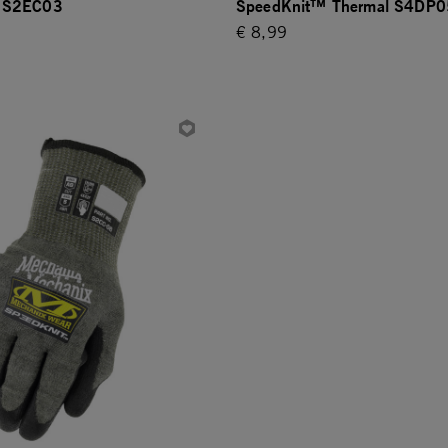
 S2EC03
SpeedKnit™ Thermal S4DP0
€ 8,99