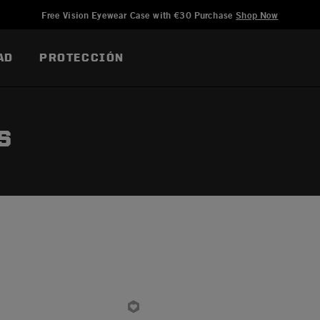
Añadido a
Gestionar Lista de Deseos
Free Vision Eyewear Case with €30 Purchase
Shop Now
AD
PROTECCIÓN
S