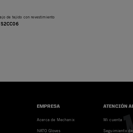
ajo de tejido con revestimiento
 S2CC06
EMPRESA
ATENCIÓN A
Acerca de Mechanix
Mi cuenta
NATO Gloves
Seguimiento de