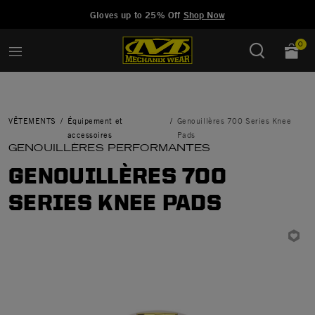
Added to
Manage Wishlist
Gloves up to 25% Off
Shop Now
0
VÊTEMENTS
Équipement et
Genouillères 700 Series Knee
accessoires
Pads
GENOUILLÈRES PERFORMANTES
GENOUILLÈRES 700
SERIES KNEE PADS