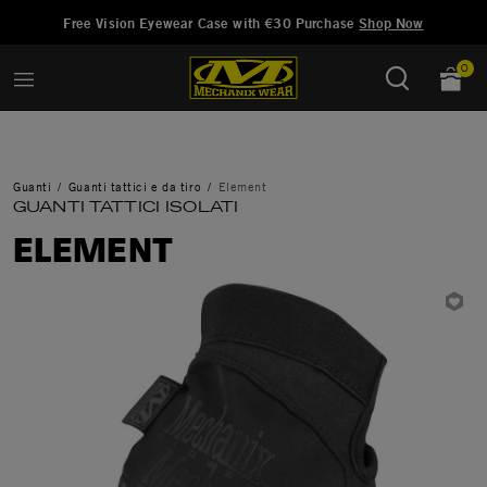
Aggiunto a
Gestisci Lista dei Desideri
Free Vision Eyewear Case with €30 Purchase
Shop Now
0
Guanti
Guanti tattici e da tiro
Element
GUANTI TATTICI ISOLATI
ELEMENT