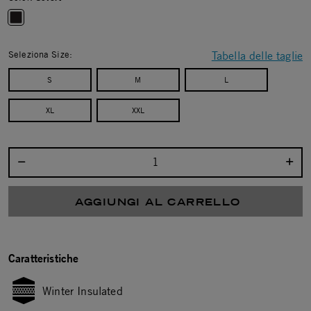
selected
Seleziona Size:
Tabella delle taglie
S
M
L
XL
XXL
Seleziona la quantità:
AGGIUNGI AL CARRELLO
Caratteristiche
Winter Insulated