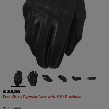
€ 38,99
Free Vision Eyewear Case with €30 Purchase
Color:
Covert