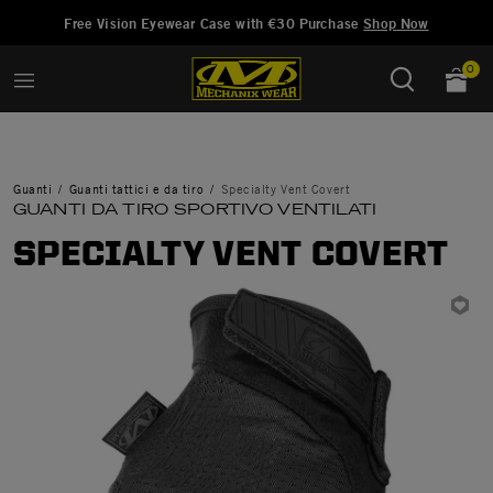
Aggiunto a
Gestisci Lista dei Desideri
Free Vision Eyewear Case with €30 Purchase
Shop Now
0
Guanti
Guanti tattici e da tiro
Specialty Vent Covert
GUANTI DA TIRO SPORTIVO VENTILATI
SPECIALTY VENT COVERT