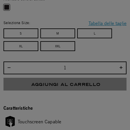
selected
Seleziona Size:
Tabella delle taglie
S
M
L
XL
XXL
Seleziona la quantità:
AGGIUNGI AL CARRELLO
Caratteristiche
Touchscreen Capable