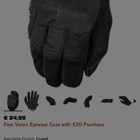
€ 34,99
Free Vision Eyewear Case with €30 Purchase
Available Colors:
Covert