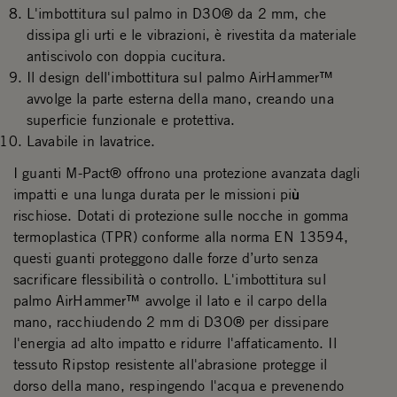
L'imbottitura sul palmo in D3O® da 2 mm, che
dissipa gli urti e le vibrazioni, è rivestita da materiale
antiscivolo con doppia cucitura.
Il design dell'imbottitura sul palmo AirHammer™
avvolge la parte esterna della mano, creando una
superficie funzionale e protettiva.
Lavabile in lavatrice.
I guanti M-Pact® offrono una protezione avanzata dagli
impatti e una lunga durata per le missioni più
rischiose. Dotati di protezione sulle nocche in gomma
termoplastica (TPR) conforme alla norma EN 13594,
questi guanti proteggono dalle forze d’urto senza
sacrificare flessibilità o controllo. L'imbottitura sul
palmo AirHammer™ avvolge il lato e il carpo della
mano, racchiudendo 2 mm di D3O® per dissipare
l'energia ad alto impatto e ridurre l'affaticamento. Il
tessuto Ripstop resistente all'abrasione protegge il
dorso della mano, respingendo l'acqua e prevenendo