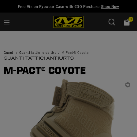
Aggiunto a
Gestisci Lista dei Desideri
Free Vision Eyewear Case with €30 Purchase
Shop Now
0
Guanti
Guanti tattici e da tiro
M-Pact® Coyote
GUANTI TATTICI ANTIURTO
M-PACT® COYOTE