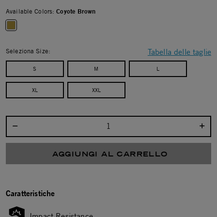
Available Colors:
Coyote Brown
selected
Seleziona Size:
Tabella delle taglie
S
M
L
XL
XXL
Seleziona la quantità:
AGGIUNGI AL CARRELLO
Caratteristiche
Impact Resistance