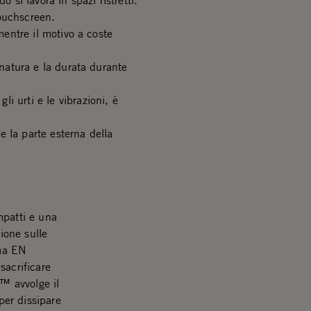
 si lavora in spazi ristretti.
ouchscreen.
mentre il motivo a coste
gnatura e la durata durante
i urti e le vibrazioni, è
 la parte esterna della
mpatti e una
zione sulle
ma EN
sacrificare
r™ avvolge il
er dissipare