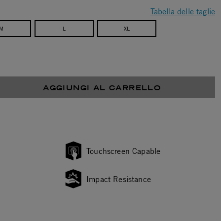
Tabella delle taglie
M
L
XL
AGGIUNGI AL CARRELLO
Touchscreen Capable
Impact Resistance