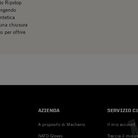
uto Ripstop
pingendo
ntetica
 una chiusura
o per offrire
AZIENDA
SERVIZIO C
A proposito di Mechanix
Il mio account
NATO Gloves
Traccia il mio o