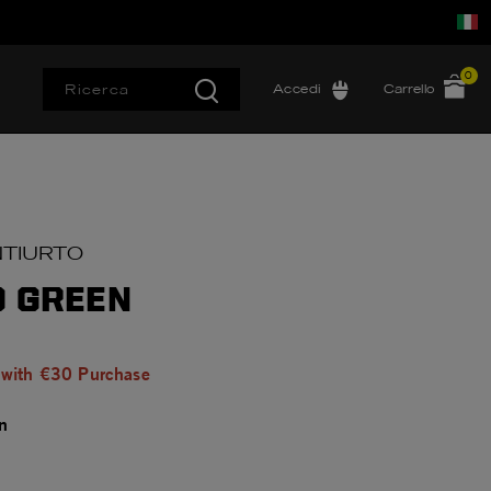
0
Accedi
Carrello
NTIURTO
D GREEN
 with €30 Purchase
n