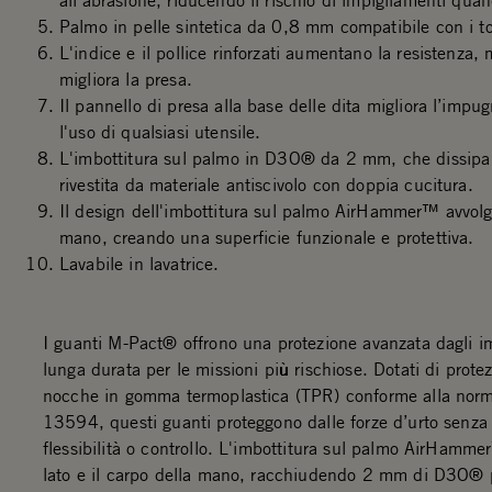
all'abrasione, riducendo il rischio di impigliamenti quando
Palmo in pelle sintetica da 0,8 mm compatibile con i t
L'indice e il pollice rinforzati aumentano la resistenza, 
migliora la presa.
Il pannello di presa alla base delle dita migliora l’impu
l'uso di qualsiasi utensile.
L'imbottitura sul palmo in D3O® da 2 mm, che dissipa gl
rivestita da materiale antiscivolo con doppia cucitura.
Il design dell'imbottitura sul palmo AirHammer™ avvolge
mano, creando una superficie funzionale e protettiva.
Lavabile in lavatrice.
I guanti M-Pact® offrono una protezione avanzata dagli i
lunga durata per le missioni più rischiose. Dotati di prote
nocche in gomma termoplastica (TPR) conforme alla nor
13594, questi guanti proteggono dalle forze d’urto senza 
flessibilità o controllo. L'imbottitura sul palmo AirHamme
lato e il carpo della mano, racchiudendo 2 mm di D3O® p