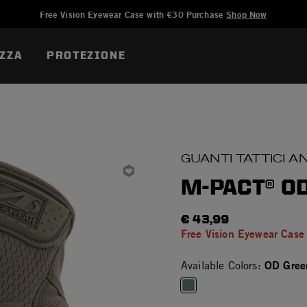
Aggiunto a
Gestisci Lista dei Desideri
Free Vision Eyewear Case with €30 Purchase
Shop Now
ZZA
PROTEZIONE
GUANTI TATTICI A
M-PACT® O
€ 43,99
Free Vision Eyewear Case
OD Gree
Available Colors:
selected