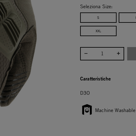
Seleziona Size:
S
XXL
Seleziona la quantità:
Caratteristiche
D3O
Machine Washable