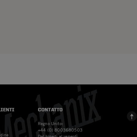
LIENTI
CONTATTO
Regno Unito:
+44 (0) 8003680503
rdine
Dal lunedì al venerdì,