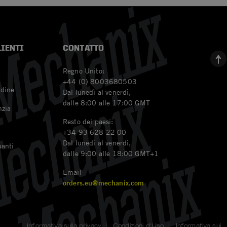
LIENTI
CONTATTO
Regno Unito:
+44 (0) 8003680503
rdine
Dal lunedì al venerdì,
dalle 8:00 alle 17:00 GMT
nzia
Resto dei paesi:
+34 93 628 22 00
Dal lunedì al venerdì,
uanti
dalle 9:00 alle 18:00 GMT+1
Email
orders.eu@mechanix.com
Informativa sulla privacy
|
Condizioni d'Uso
|
Informativa sui