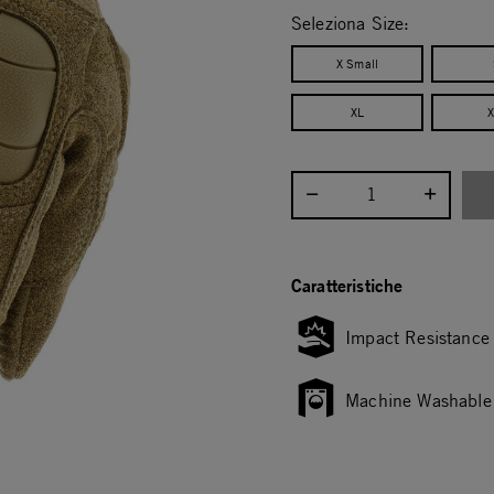
Seleziona Size:
X Small
XL
X
Seleziona la quantità:
Caratteristiche
Impact Resistance
Machine Washable