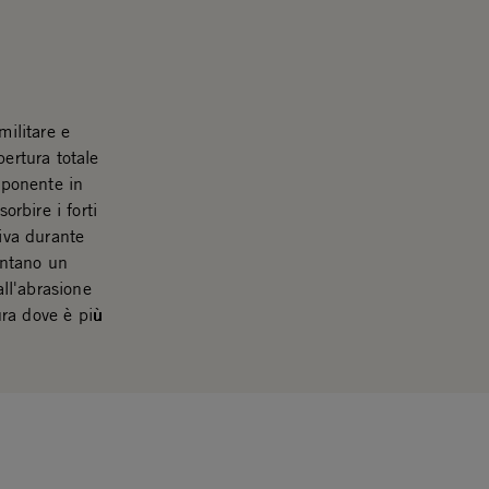
militare e
pertura totale
mponente in
rbire i forti
siva durante
entano un
all'abrasione
ra dove è più