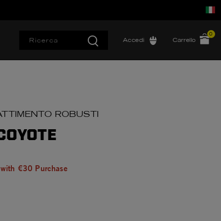
0
Accedi
Carrello
ATTIMENTO ROBUSTI
 COYOTE
 with €30 Purchase