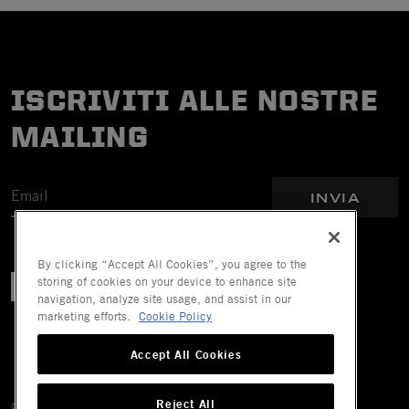
ISCRIVITI ALLE NOSTRE
MAILING
INVIA
By clicking “Accept All Cookies”, you agree to the
storing of cookies on your device to enhance site
navigation, analyze site usage, and assist in our
marketing efforts.
Cookie Policy
Accept All Cookies
Reject All
© 2026 Mechanix Wear LLC. Tutti i diritti riservati.