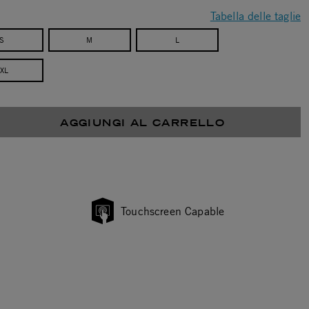
Tabella delle taglie
S
M
L
XL
AGGIUNGI AL CARRELLO
Touchscreen Capable