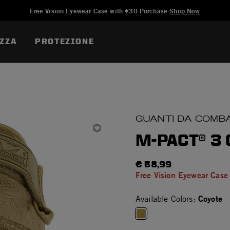
Aggiunto a
Gestisci Lista dei Desideri
Free Vision Eyewear Case with €30 Purchase
Shop Now
ZZA
PROTEZIONE
GUANTI DA COMB
M-PACT® 3
€ 58,99
Free Vision Eyewear Case
Coyote
Available Colors:
selected