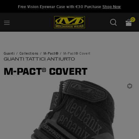
Aggiunto a
Gestisci Lista dei Desideri
Free Vision Eyewear Case with €30 Purchase
Shop Now
0
Guanti
Collections
M-Pact®
M-Pact® Covert
GUANTI TATTICI ANTIURTO
M-PACT® COVERT