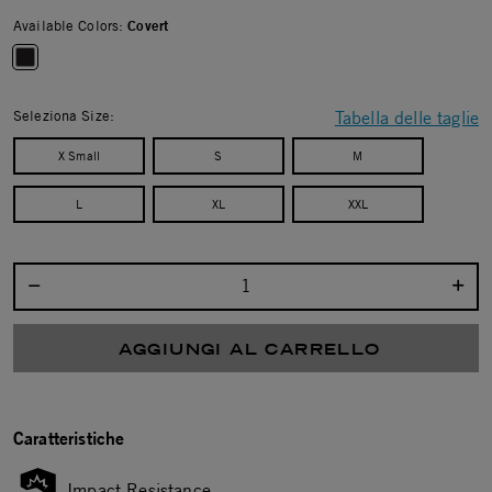
Available Colors:
Covert
selected
Seleziona Size:
Tabella delle taglie
X Small
S
M
L
XL
XXL
Seleziona la quantità:
AGGIUNGI AL CARRELLO
Caratteristiche
Impact Resistance