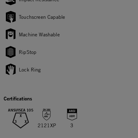
Touchscreen Capable
Machine Washable
RipStop
Lock Ring
Certifications
ANSI/ISEA 105
X
3
X
2121XP
3