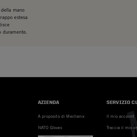
o della mano
trappo estesa
tisce
no duramente.
AZIENDA
SERVIZIO C
A proposito di Mechanix
Il mio account
NATO Gloves
Traccia il mio o