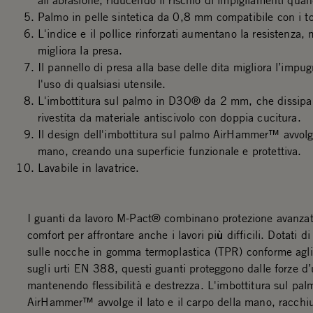
all'abrasione, riducendo il rischio di impigliamenti quando
Palmo in pelle sintetica da 0,8 mm compatibile con i t
L'indice e il pollice rinforzati aumentano la resistenza, 
migliora la presa.
Il pannello di presa alla base delle dita migliora l’impu
l'uso di qualsiasi utensile.
L'imbottitura sul palmo in D3O® da 2 mm, che dissipa gl
rivestita da materiale antiscivolo con doppia cucitura.
Il design dell'imbottitura sul palmo AirHammer™ avvolge
mano, creando una superficie funzionale e protettiva.
Lavabile in lavatrice.
I guanti da lavoro M-Pact® combinano protezione avanzat
comfort per affrontare anche i lavori più difficili. Dotati d
sulle nocche in gomma termoplastica (TPR) conforme agli
sugli urti EN 388, questi guanti proteggono dalle forze d’
mantenendo flessibilità e destrezza. L'imbottitura sul pal
AirHammer™ avvolge il lato e il carpo della mano, racc