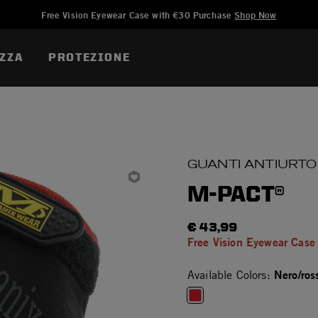
Aggiunto a
Gestisci Lista dei Desideri
Free Vision Eyewear Case with €30 Purchase
Shop Now
ZZA
PROTEZIONE
GUANTI ANTIURTO
M-PACT®
€ 43,99
Free Vision Eyewear Case
Nero/ros
Available Colors:
selected