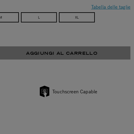
Tabella delle taglie
M
L
XL
AGGIUNGI AL CARRELLO
Touchscreen Capable