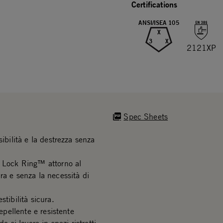
Certifications
ANSI/ISEA 105
X
3
X
2121XP
Spec Sheets
ibilità e la destrezza senza
o Lock Ring™ attorno al
ra e senza la necessità di
tibilità sicura.
epellente e resistente