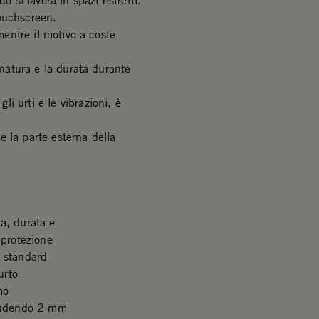
 si lavora in spazi ristretti.
ouchscreen.
mentre il motivo a coste
gnatura e la durata durante
i urti e le vibrazioni, è
 la parte esterna della
a, durata e
i protezione
 standard
urto
mo
hiudendo 2 mm