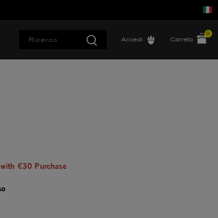
0
Accedi
Carrello
 with €30 Purchase
so