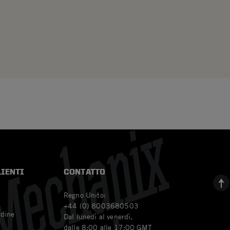
LIENTI
CONTATTO
Regno Unito:
+44 (0) 8003680503
rdine
Dal lunedì al venerdì,
dalle 8:00 alle 17:00 GMT