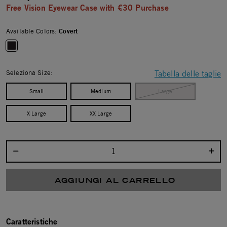
Free Vision Eyewear Case with €30 Purchase
Available Colors:
Covert
selected
Seleziona Size:
Tabella delle taglie
Small
Medium
Large
X Large
XX Large
Seleziona la quantità:
AGGIUNGI AL CARRELLO
Caratteristiche