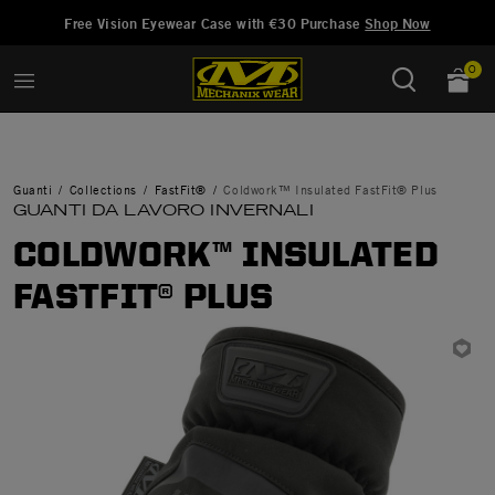
Aggiunto a
Gestisci Lista dei Desideri
Free Vision Eyewear Case with €30 Purchase
Shop Now
0
Guanti
Collections
FastFit®
Coldwork™ Insulated FastFit® Plus
GUANTI DA LAVORO INVERNALI
COLDWORK™ INSULATED
FASTFIT® PLUS