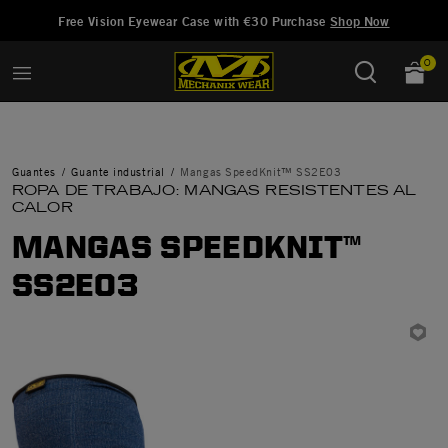
Añadido a
Gestionar Lista de Deseos
Free Vision Eyewear Case with €30 Purchase
Shop Now
0
Guantes
Guante industrial
Mangas SpeedKnit™ SS2E03
ROPA DE TRABAJO: MANGAS RESISTENTES AL
CALOR
MANGAS SPEEDKNIT™
SS2E03