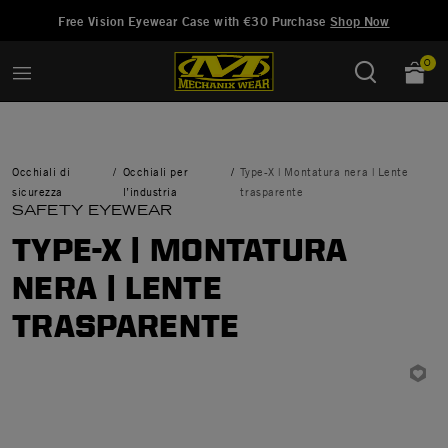
Aggiunto a
Gestisci Lista dei Desideri
Free Vision Eyewear Case with €30 Purchase
Shop Now
0
Occhiali di
Occhiali per
Type-X | Montatura nera | Lente
sicurezza
l’industria
trasparente
SAFETY EYEWEAR
TYPE-X | MONTATURA
NERA | LENTE
TRASPARENTE