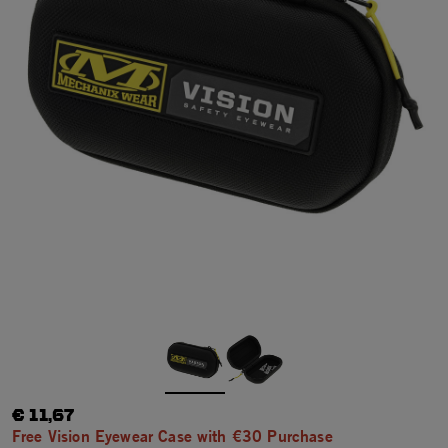
€ 11,67
Free Vision Eyewear Case with €30 Purchase