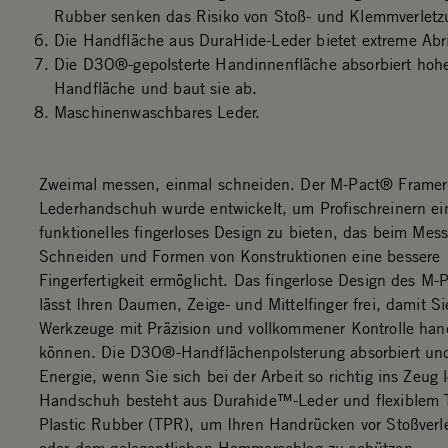
Rubber senken das Risiko von Stoß- und Klemmverletz
Die Handfläche aus DuraHide-Leder bietet extreme Abri
Die D3O®-gepolsterte Handinnenfläche absorbiert hohe
Handfläche und baut sie ab.
Maschinenwaschbares Leder.
Zweimal messen, einmal schneiden. Der M-Pact® Framer
Lederhandschuh wurde entwickelt, um Profischreinern ei
funktionelles fingerloses Design zu bieten, das beim Mes
Schneiden und Formen von Konstruktionen eine bessere
Fingerfertigkeit ermöglicht. Das fingerlose Design des M-
lässt Ihren Daumen, Zeige- und Mittelfinger frei, damit Si
Werkzeuge mit Präzision und vollkommener Kontrolle ha
können. Die D3O®-Handflächenpolsterung absorbiert und 
Energie, wenn Sie sich bei der Arbeit so richtig ins Zeug 
Handschuh besteht aus Durahide™-Leder und flexiblem 
Plastic Rubber (TPR), um Ihren Handrücken vor Stoßverl