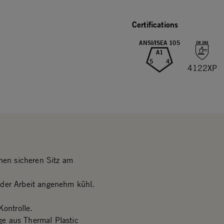
Certifications
ANSI/ISEA 105
A1
5
4
4122XP
inen sicheren Sitz am
 der Arbeit angenehm kühl.
Kontrolle.
e aus Thermal Plastic