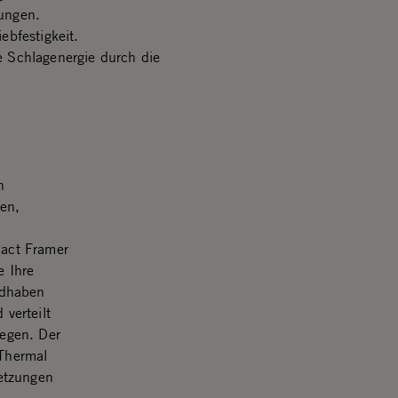
ungen.
ebfestigkeit.
 Schlagenergie durch die
n
sen,
Pact Framer
e Ihre
ndhaben
verteilt
legen. Der
Thermal
etzungen