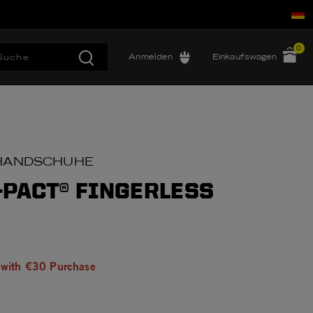
0
Anmelden
Einkaufswagen
RHANDSCHUHE
-PACT® FINGERLESS
 with €30 Purchase