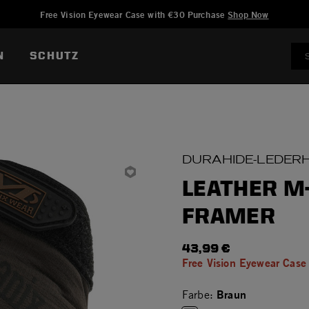
Hinzugefügt zu
Wunschliste verwalten
Free Vision Eyewear Case with €30 Purchase
Shop Now
N
SCHUTZ
DURAHIDE-LEDE
LEATHER M
FRAMER
43,99 €
Free Vision Eyewear Case
Braun
Farbe: