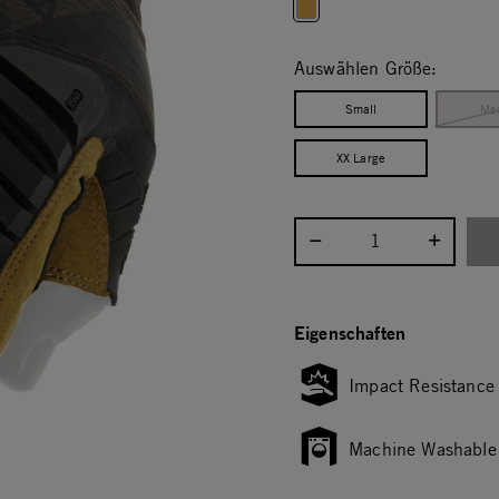
selected
Auswählen Größe:
Small
Me
XX Large
Menge auswählen:
Eigenschaften
Impact Resistance
Machine Washable