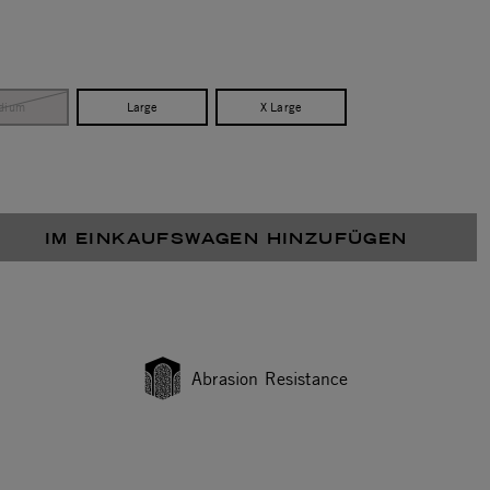
dium
Large
X Large
IM EINKAUFSWAGEN HINZUFÜGEN
Abrasion Resistance