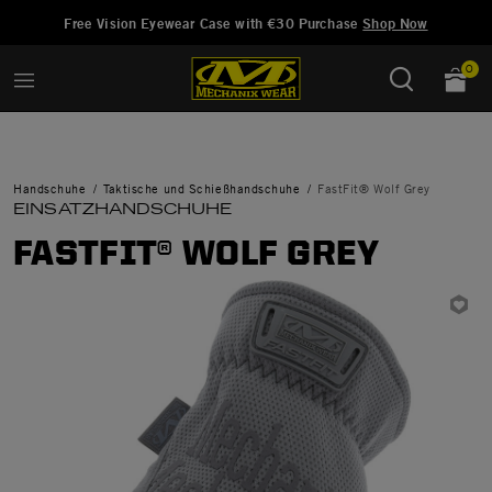
Hinzugefügt zu
Wunschliste verwalten
Free Vision Eyewear Case with €30 Purchase
Shop Now
0
Handschuhe
Taktische und Schießhandschuhe
FastFit® Wolf Grey
EINSATZHANDSCHUHE
FASTFIT® WOLF GREY