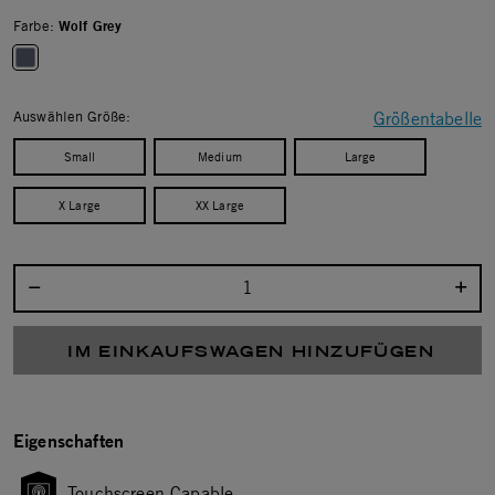
Farbe:
Wolf Grey
selected
Auswählen Größe:
Größentabelle
Small
Medium
Large
X Large
XX Large
Menge auswählen:
IM EINKAUFSWAGEN HINZUFÜGEN
Eigenschaften
Touchscreen Capable