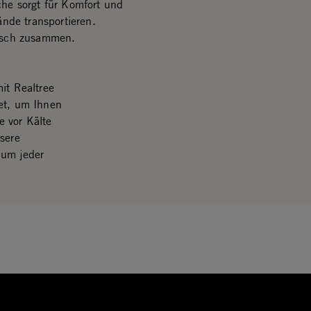
he sorgt für Komfort und
nde transportieren.
tisch zusammen.
t Realtree
et, um Ihnen
e vor Kälte
nsere
 um jeder