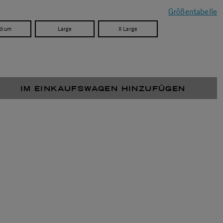
Größentabelle
dium
Large
X Large
IM EINKAUFSWAGEN HINZUFÜGEN