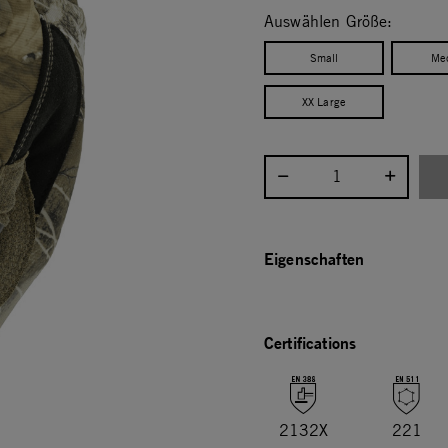
Auswählen Größe:
Small
Me
XX Large
Menge auswählen:
Eigenschaften
Certifications
2132X
221