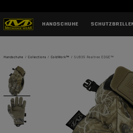
HANDSCHUHE
SCHUTZBRILLE
Handschuhe
Collections
ColdWork™
SUB35 Realtree EDGE™