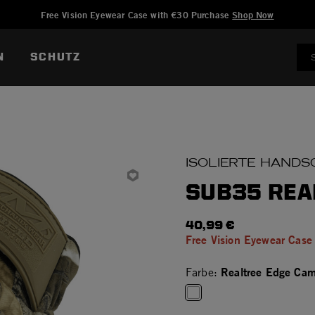
Hinzugefügt zu
Wunschliste verwalten
Free Vision Eyewear Case with €30 Purchase
Shop Now
N
SCHUTZ
ISOLIERTE HAND
SUB35 REA
40,99 €
Free Vision Eyewear Case
Realtree Edge Cam
Farbe:
selected