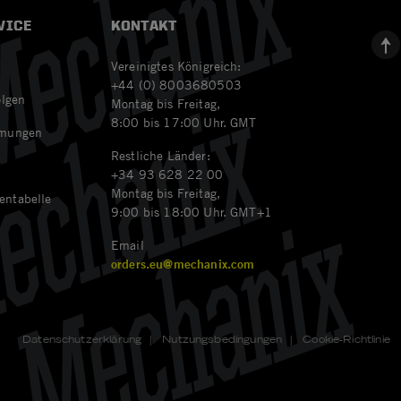
VICE
KONTAKT
Vereinigtes Königreich:
+44 (0) 8003680503
olgen
Montag bis Freitag,
8:00 bis 17:00 Uhr. GMT
mmungen
Restliche Länder:
n
+34 93 628 22 00
Montag bis Freitag,
entabelle
9:00 bis 18:00 Uhr. GMT+1
Email
orders.eu@mechanix.com
Datenschutzerklärung
|
Nutzungsbedingungen
|
Cookie-Richtlinie