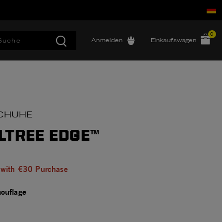
0
Anmelden
Einkaufswagen
SCHUHE
LTREE EDGE™
 with €30 Purchase
ouflage