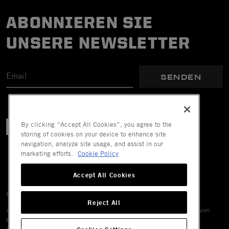
ABONNIEREN SIE
UNSERE NEWSLETTER
SENDEN
By clicking “Accept All Cookies”, you agree to the
storing of cookies on your device to enhance site
navigation, analyze site usage, and assist in our
marketing efforts.
Cookie Policy
Accept All Cookies
© 2026 Mechanix Wear LLC. Alle Rechte vorbehalten.
Reject All
Alle Marken sind eingetragene oder nicht eingetragene Marken von
Mechanix Wear LLC, deren verbundenen Unternehmen oder