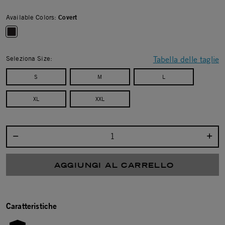
Available Colors:
Covert
selected
Seleziona Size:
Tabella delle taglie
S
M
L
XL
XXL
Seleziona la quantità:
AGGIUNGI AL CARRELLO
Caratteristiche