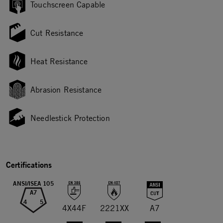
Touchscreen Capable
Cut Resistance
Heat Resistance
Abrasion Resistance
Needlestick Protection
Certifications
ANSI/ISEA 105
A7
4
5
4X44F
2221XX
A7