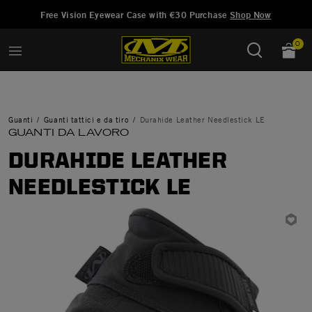
Aggiunto a
Gestisci Lista dei Desideri
Free Vision Eyewear Case with €30 Purchase
Shop Now
0
Guanti
Guanti tattici e da tiro
Durahide Leather Needlestick LE
GUANTI DA LAVORO
DURAHIDE LEATHER
NEEDLESTICK LE