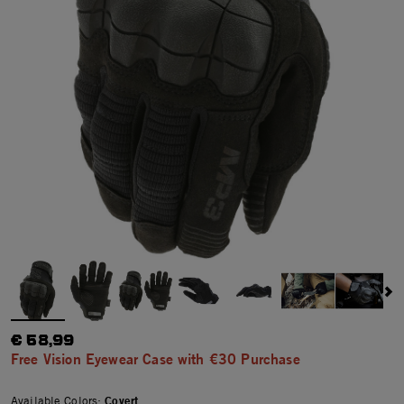
€ 58,99
Free Vision Eyewear Case with €30 Purchase
Available Colors:
Covert