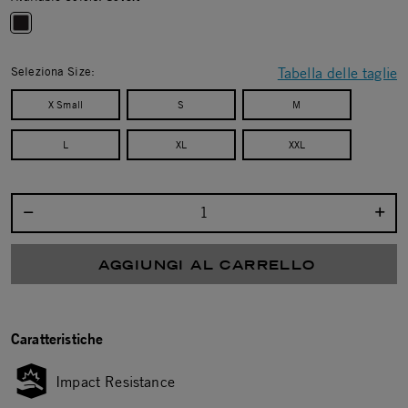
selected
Seleziona Size:
Tabella delle taglie
X Small
S
M
L
XL
XXL
Seleziona la quantità:
AGGIUNGI AL CARRELLO
Caratteristiche
Impact Resistance