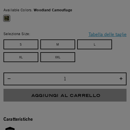
Available Colors:
Woodland Camouflage
selected
Seleziona Size:
Tabella delle taglie
S
M
L
XL
XXL
Seleziona la quantità:
AGGIUNGI AL CARRELLO
Caratteristiche