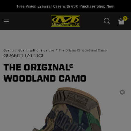
Aggiunto a
Gestisci Lista dei Desideri
Free Vision Eyewear Case with €30 Purchase
Shop Now
0
Guanti
Guanti tattici e da tiro
The Original® Woodland Camo
GUANTI TATTICI
THE ORIGINAL®
WOODLAND CAMO