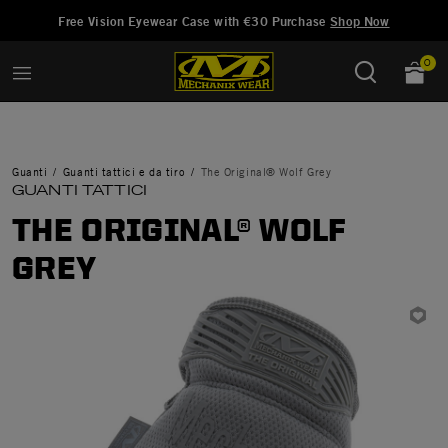
Aggiunto a
Gestisci Lista dei Desideri
Free Vision Eyewear Case with €30 Purchase
Shop Now
0
Guanti
Guanti tattici e da tiro
The Original® Wolf Grey
GUANTI TATTICI
THE ORIGINAL® WOLF
GREY