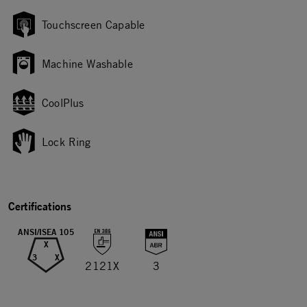
Touchscreen Capable
Machine Washable
CoolPlus
Lock Ring
Certifications
ANSI/ISEA 105
X
3
X
2121X
3