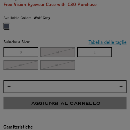
Free Vision Eyewear Case with €30 Purchase
Available Colors:
Wolf Grey
selected
Seleziona Size:
Tabella delle taglie
S
M
L
XL
XXL
Seleziona la quantità:
AGGIUNGI AL CARRELLO
Caratteristiche