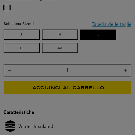
selected
Seleziona Size:
L
Tabella delle taglie
S
M
L
selected
XL
XXL
Seleziona la quantità:
AGGIUNGI AL CARRELLO
Caratteristiche
Winter Insulated