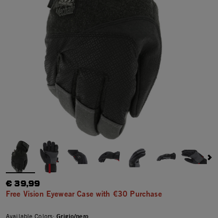
€ 39,99
Free Vision Eyewear Case with €30 Purchase
Available Colors:
Grigio/nero