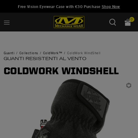
Aggiunto a
Gestisci Lista dei Desideri
Free Vision Eyewear Case with €30 Purchase
Shop Now
0
Guanti
Collections
ColdWork™
ColdWork WindShell
GUANTI RESISTENTI AL VENTO
COLDWORK WINDSHELL