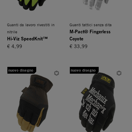
Guanti da lavoro rivestiti in
Guanti tattici senza dita
M-Pact® Fingerless
nitrile
Hi-Viz SpeedKnit™
Coyote
€ 4,99
€ 33,99
nuovo disegno
nuovo disegno