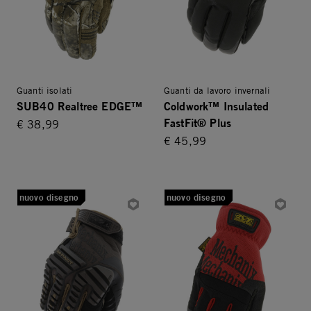
Guanti isolati
Guanti da lavoro invernali
SUB40 Realtree EDGE™
Coldwork™ Insulated
FastFit® Plus
€ 38,99
€ 45,99
nuovo disegno
nuovo disegno