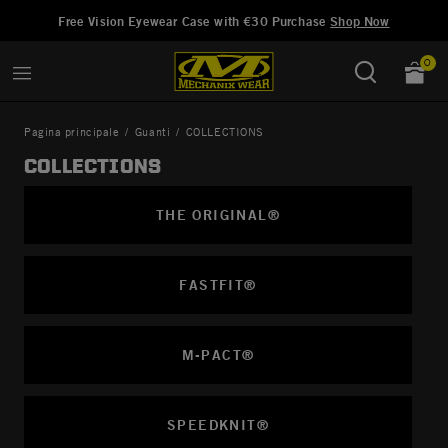
Aggiunto a
Gestisci Lista dei Desideri
Free Vision Eyewear Case with €30 Purchase
Shop Now
0
Pagina principale
Guanti
COLLECTIONS
COLLECTIONS
THE ORIGINAL®
FASTFIT®
M-PACT®
SPEEDKNIT®