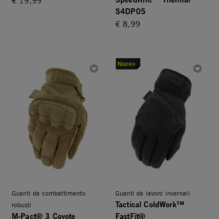
€ 19,99
S4DP05
€ 8,99
Nuovo
Guanti da combattimento
Guanti da lavoro invernali
Tactical ColdWork™
robusti
M-Pact® 3 Coyote
FastFit®