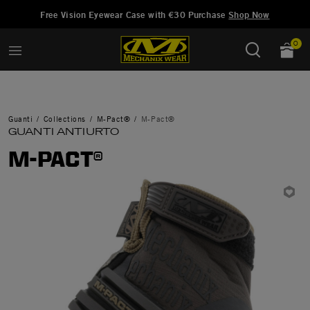
Aggiunto a
Gestisci Lista dei Desideri
Free Vision Eyewear Case with €30 Purchase
Shop Now
0
Guanti
Collections
M-Pact®
M-Pact®
GUANTI ANTIURTO
M-PACT®