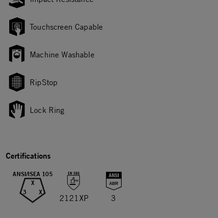
Touchscreen Capable
Machine Washable
RipStop
Lock Ring
Certifications
ANSI/ISEA 105
X
3
X
2121XP
3