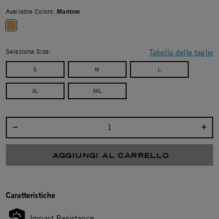
Available Colors:
Marrone
selected
Seleziona Size:
Tabella delle taglie
S
M
L
XL
XXL
Seleziona la quantità:
AGGIUNGI AL CARRELLO
Caratteristiche
Impact Resistance