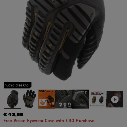
nuovo disegno
€ 43,99
Free Vision Eyewear Case with €30 Purchase