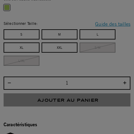
selected
Sélectionner Taille:
Guide des tailles
S
M
L
XL
XXL
S/M
L/XL
Sélectionnez la quantité :
AJOUTER AU PANIER
Caractéristiques