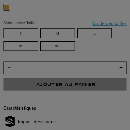
selected
Sélectionner Taille:
Guide des tailles
S
M
L
XL
XXL
Sélectionnez la quantité :
AJOUTER AU PANIER
Caractéristiques
Impact Resistance