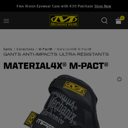
Ajouté à
Gérer la liste d'envies
Free Vision Eyewear Case with €30 Purchase
Shop Now
0
Gants
Collections
M-Pact®
Material4X® M-Pact®
GANTS ANTI-IMPACTS ULTRA-RÉSISTANTS
MATERIAL4X® M-PACT®