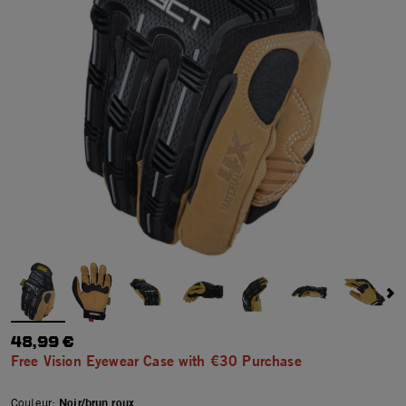
48,99 €
Free Vision Eyewear Case with €30 Purchase
Couleur:
Noir/brun roux