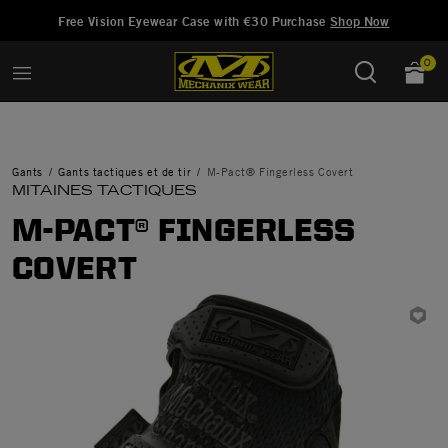
Ajouté à
Gérer la liste d'envies
Free Vision Eyewear Case with €30 Purchase
Shop Now
0
Gants
Gants tactiques et de tir
M-Pact® Fingerless Covert
MITAINES TACTIQUES
M-PACT® FINGERLESS
COVERT