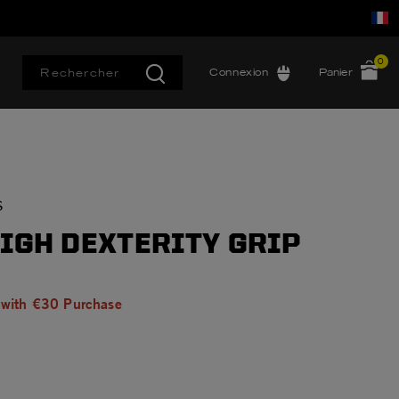
0
Connexion
Panier
S
HIGH DEXTERITY GRIP
 with €30 Purchase