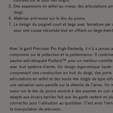
coutures sur le bout des doigts.
Des expansions en œillet au niveau des articulations amél
doigt.
Matériau anti-sueur sur le dos du pouce.
Le design du poignet court et large avec fermeture par 
pour une coupe sécurisée tout en offrant un large éven
Avec le gant Precision Pro High-Dexterity, il n’y a jamais
compromis sur la protection et la performance. Il combine
paume anti-dérapant Padlock™ pour un meilleur contrôle 
avec tout système d’arme. Un design ergonomique haute-d
comprenant une construction en huit du doigt, des joints 
articulations en œillet et des bouts des doigts de type roll
une sensation sans pareille sur la détente de l’arme. Un m
sueur sur le dos du pouce associé à des paumes en cuir 
adapté aux écrans tactiles fait que les gants restent en pl
connectés pour l’utilisation au quotidien. C’est ainsi l’ar
la manipulation de précision.