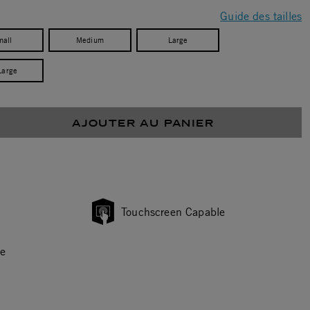
Guide des tailles
mall
Medium
Large
Large
AJOUTER AU PANIER
Touchscreen Capable
ce