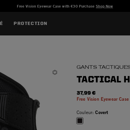
Ajouté à
Gérer la liste d'envies
Free Vision Eyewear Case with €30 Purchase
Shop Now
TÉ
PROTECTION
GANTS TACTIQUE
TACTICAL 
37,99 €
Free Vision Eyewear Case
Covert
Couleur:
selected