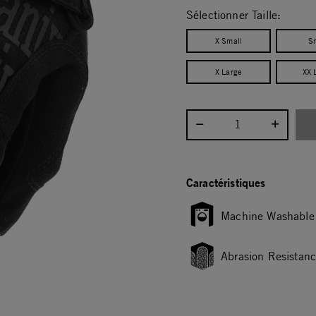
Sélectionner Taille:
X Small
S
X Large
XX 
Sélectionnez la quantité :
Caractéristiques
Machine Washable
Abrasion Resistan