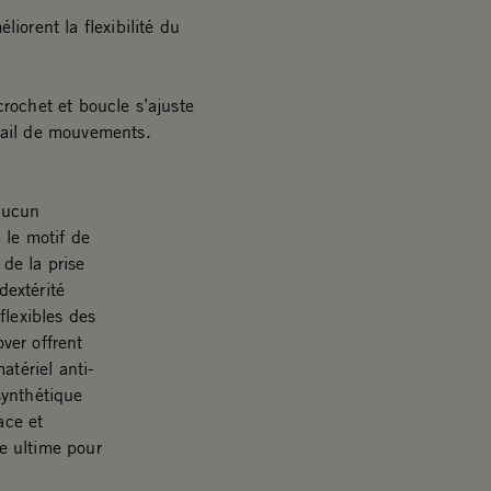
iorent la flexibilité du
crochet et boucle s’ajuste
tail de mouvements.
 aucun
 le motif de
de la prise
extérité
flexibles des
over offrent
atériel anti-
synthétique
ace et
me ultime pour