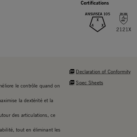
Certifications
ANSI/ISEA 105
X
4
X
2121X
Declaration of Conformity
Spec Sheets
éliore le contrôle quand on
ximise la dextérité et la
utour des articulations, ce
bilité, tout en éliminant les