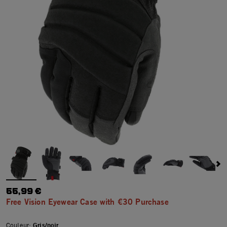
55,99 €
Free Vision Eyewear Case with €30 Purchase
Couleur:
Gris/noir