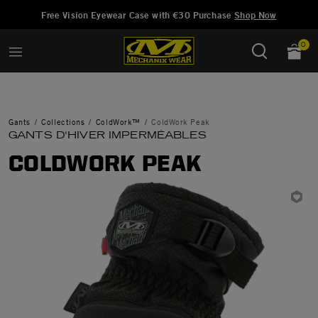
Ajouté à
Gérer la liste d'envies
Free Vision Eyewear Case with €30 Purchase
Shop Now
0
Gants
Collections
ColdWork™
ColdWork Peak
GANTS D'HIVER IMPERMÉABLES
COLDWORK PEAK