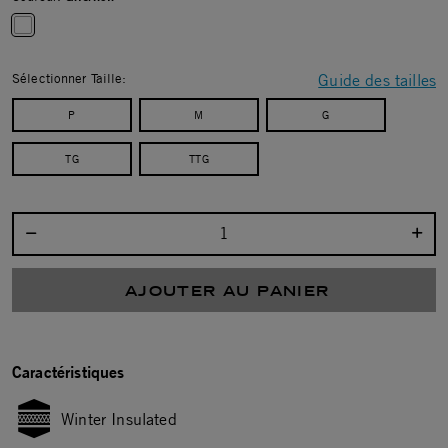
selected
Sélectionner Taille:
Guide des tailles
P
M
G
TG
TTG
Sélectionnez la quantité :
AJOUTER AU PANIER
Caractéristiques
Winter Insulated