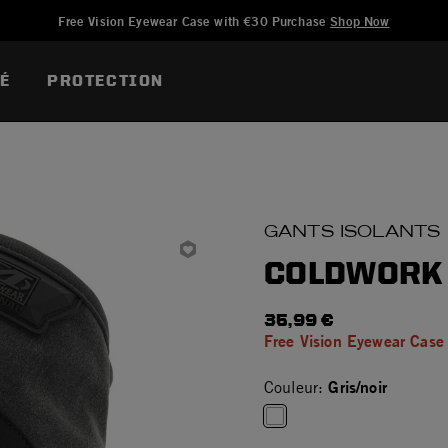
Ajouté à
Gérer la liste d'envies
Free Vision Eyewear Case with €30 Purchase
Shop Now
TÉ
PROTECTION
GANTS ISOLANTS
COLDWORK 
35,99 €
Free Vision Eyewear Case
Gris/noir
Couleur:
selected