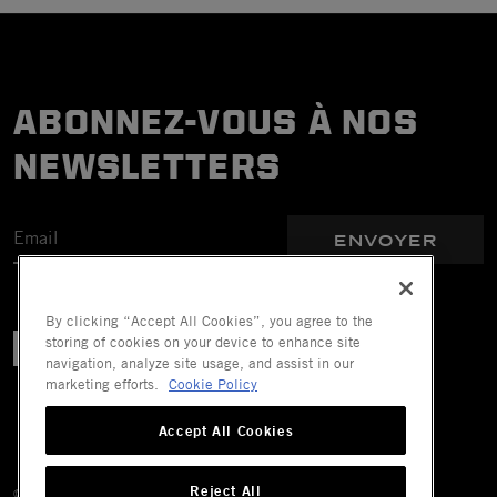
ABONNEZ-VOUS À NOS
NEWSLETTERS
ENVOYER
By clicking “Accept All Cookies”, you agree to the
storing of cookies on your device to enhance site
navigation, analyze site usage, and assist in our
marketing efforts.
Cookie Policy
Accept All Cookies
Reject All
© 2026 Mechanix Wear LLC. Tous droits réservés.