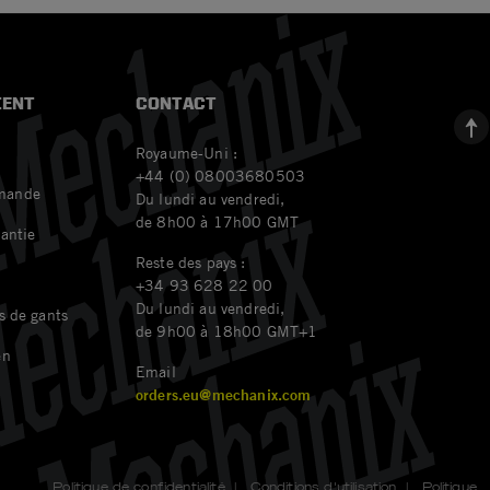
IENT
CONTACT
Royaume-Uni :
+44 (0) 08003680503
mande
Du lundi au vendredi,
de 8h00 à 17h00 GMT
rantie
Reste des pays :
+34 93 628 22 00
Du lundi au vendredi,
s de gants
de 9h00 à 18h00 GMT+1
en
Email
orders.eu@mechanix.com
Politique de confidentialité
|
Conditions d'utilisation
|
Politique