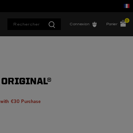
0
Connexion
Panier
ORIGINAL®
 with €30 Purchase