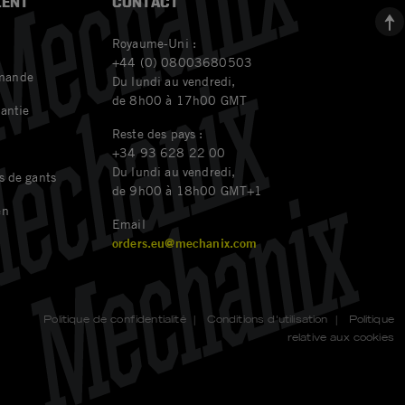
IENT
CONTACT
Royaume-Uni :
+44 (0) 08003680503
mande
Du lundi au vendredi,
de 8h00 à 17h00 GMT
rantie
Reste des pays :
+34 93 628 22 00
Du lundi au vendredi,
s de gants
de 9h00 à 18h00 GMT+1
en
Email
orders.eu@mechanix.com
Politique de confidentialité
|
Conditions d'utilisation
|
Politique
relative aux cookies