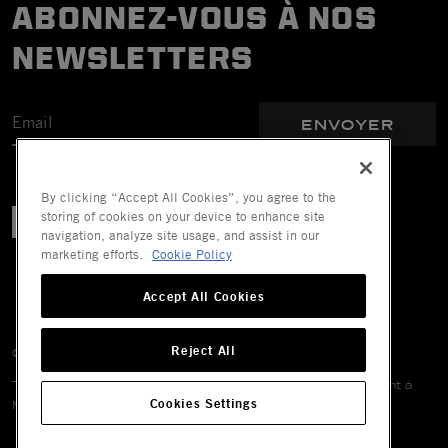
ABONNEZ-VOUS À NOS
NEWSLETTERS
ENVOYER
By clicking “Accept All Cookies”, you agree to the
storing of cookies on your device to enhance site
navigation, analyze site usage, and assist in our
marketing efforts.
Cookie Policy
Accept All Cookies
Reject All
© 2026 Mechanix Wear LLC. Tous droits réservés.
Tous les droits sur les marques, déposées ou non, appartiennent à
Cookies Settings
Mechanix Wear LLC, ses sociétés affiliées ou ses filiales.