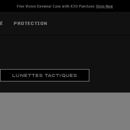
Ajouté à
Gérer la liste d'envies
Free Vision Eyewear Case with €30 Purchase
Shop Now
TÉ
PROTECTION
LUNETTES TACTIQUES